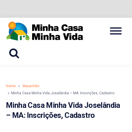
Skip
Menu
to
CADASTRO, INSCRIÇÃO E SIMULADOR
MINHA
content
CASA
MINHA
VIDA
Home
»
Maranhão
» Minha Casa Minha Vida Joselândia – MA: Inscrições, Cadastro
Minha Casa Minha Vida Joselândia
– MA: Inscrições, Cadastro