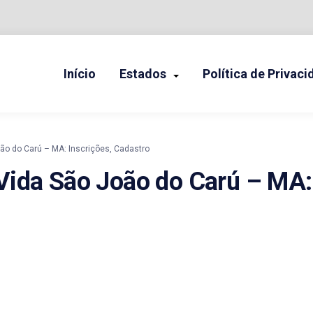
Início
Estados
Política de Privac
NHA CASA MINHA VIDA
o do Carú – MA: Inscrições, Cadastro
ida São João do Carú – MA: 