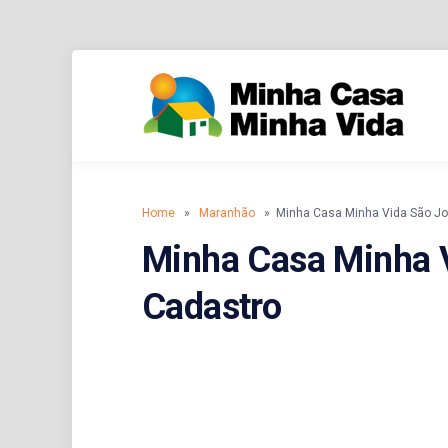
Skip
to
CADASTRO, INSCRIÇÃO E SIMULADOR
MI
content
Home
»
Maranhão
» Minha Casa Minha Vida São Joã
Minha Casa Minha V
Cadastro