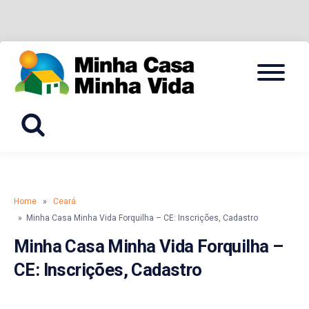
Skip
Menu
to
CADASTRO, INSCRIÇÃO E SIMULADOR
MINHA
content
CASA
MINHA
VIDA
Home
»
Ceará
» Minha Casa Minha Vida Forquilha – CE: Inscrições, Cadastro
Minha Casa Minha Vida Forquilha –
CE: Inscrições, Cadastro