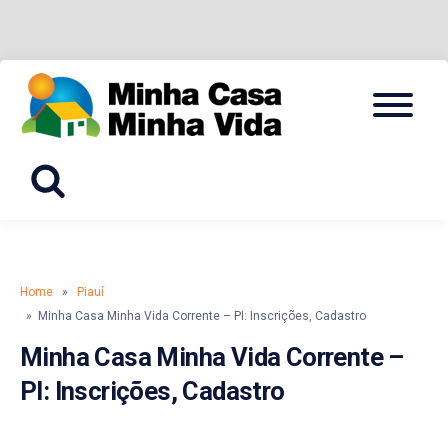
Skip
Menu
to
CADASTRO, INSCRIÇÃO E SIMULADOR
MINHA
content
CASA
MINHA
VIDA
Home
»
Piauí
» Minha Casa Minha Vida Corrente – PI: Inscrições, Cadastro
Minha Casa Minha Vida Corrente –
PI: Inscrições, Cadastro